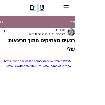
פוסט
נועה איבגי
9 בספט׳ 2020
זמן קריאה 0 דקות
רגעים מצחיקים מתוך הרצאות
שלי
https://video.wixstatic.com/video/565294_e181275
0d943414785ea597fc9117f89/360p/mp4/file.mp4