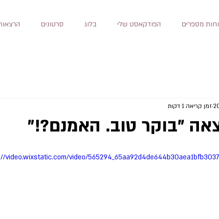
חות מספרים
הפודקאסט שלי
בלוג
סרטונים
הרצאות
זמן קריאה 1 דקות
אה "בוקר טוב. האמנם?!"
://video.wixstatic.com/video/565294_65aa92d4de644b30aea1bfb303