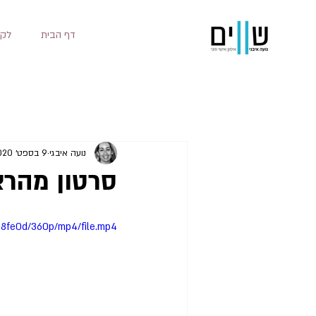
דף הבית
לקו
נועה איבגי
9 בספט׳ 2020
סרטון מהרצ
78fe0d/360p/mp4/file.mp4